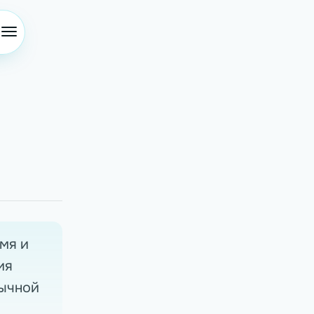
мя и
ия
вычной