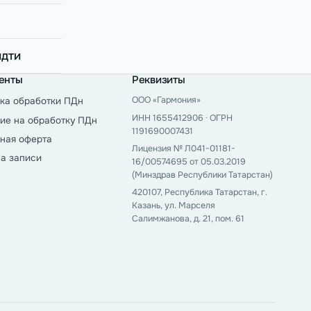
идти
енты
Реквизиты
ООО «Гармония»
ка обработки ПДн
ИНН 1655412906 · ОГРН
ие на обработку ПДн
1191690007431
ная оферта
Лицензия № Л041-01181-
а записи
16/00574695 от 05.03.2019
(Минздрав Республики Татарстан)
420107, Республика Татарстан, г.
Казань, ул. Марселя
Салимжанова, д. 21, пом. 61