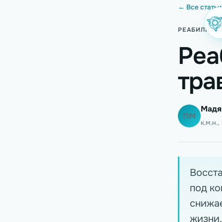
← Все статьи
РЕАБИЛИТА
Реа
тра
Мадя
ПМ
к.м.н.
Восста
под ко
снижае
жизни