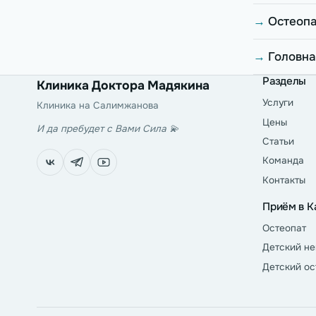
Остеопа
Головна
Разделы
Клиника Доктора Мадякина
Услуги
Клиника на Салимжанова
Цены
И да пребудет с Вами Сила
💫
Статьи
Команда
Контакты
Приём в К
Остеопат
Детский не
Детский ос