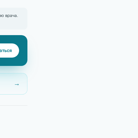
ю врача.
аться
→