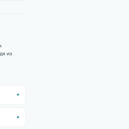
—
и
дя из