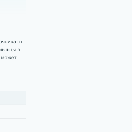
очника от
 мышцы в
 может