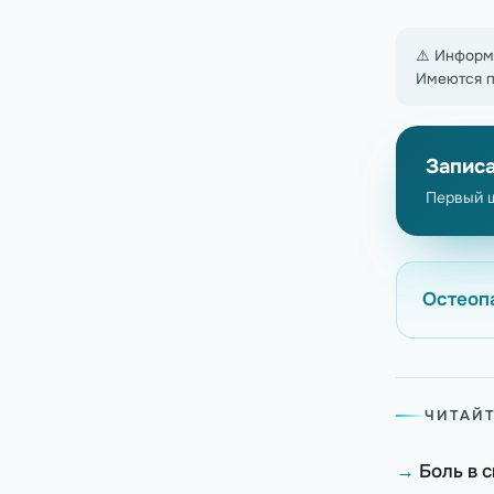
⚠️ Информ
Имеются п
Записа
Первый 
Остеопа
ЧИТАЙТ
Боль в 